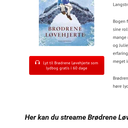
Langstr
Bogen f
sine rol
mange m
og Juli
erfarin
meget i
Lyt til Brødrene Løvehjerte som
lydbog gratis i 60 dage
Brødren
høre ly
Her kan du streame Brødrene Løve