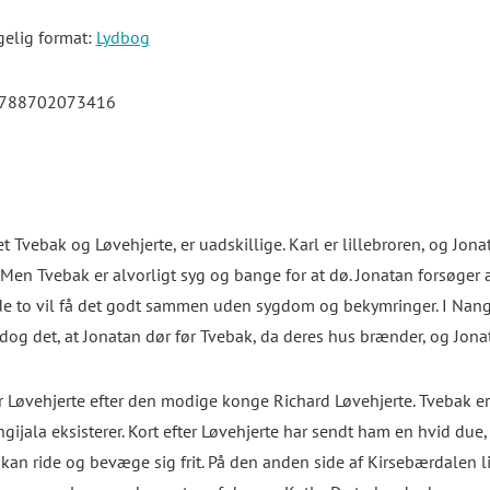
elig format:
Lydbog
9788702073416
 Tvebak og Løvehjerte, er uadskillige. Karl er lillebroren, og Jona
r. Men Tvebak er alvorligt syg og bange for at dø. Jonatan forsøger
og de to vil få det godt sammen uden sygdom og bekymringer. I Nangi
r dog det, at Jonatan dør før Tvebak, da deres hus brænder, og Jon
Løvehjerte efter den modige konge Richard Løvehjerte. Tvebak er s
ijala eksisterer. Kort efter Løvehjerte har sendt ham en hvid due,
 kan ride og bevæge sig frit. På den anden side af Kirsebærdalen 