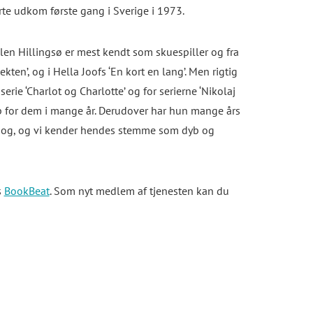
te udkom første gang i Sverige i 1973.
len Hillingsø er mest kendt som skuespiller og fra
kten’, og i Hella Joofs ‘En kort en lang’. Men rigtig
ie ‘Charlot og Charlotte’ og for serierne ‘Nikolaj
 op for dem i mange år. Derudover har hun mange års
lydbog, og vi kender hendes stemme som dyb og
s
BookBeat
. Som nyt medlem af tjenesten kan du