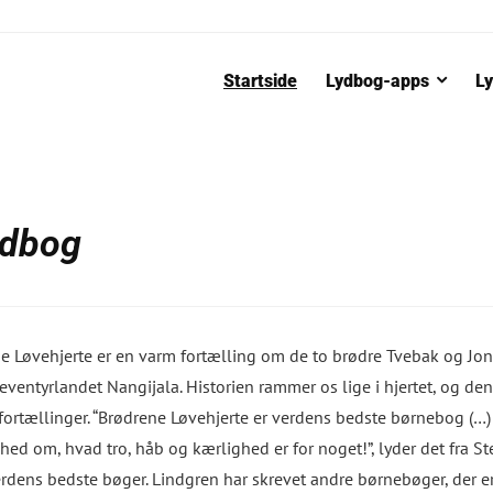
Startside
Lydbog-apps
Ly
ydbog
e Løvehjerte er en varm fortælling om de to brødre Tvebak og Jon
 eventyrlandet Nangijala. Historien rammer os lige i hjertet, og den
ortællinger. “Brødrene Løvehjerte er verdens bedste børnebog (…) 
shed om, hvad tro, håb og kærlighed er for noget!”, lyder det fra St
erdens bedste bøger. Lindgren har skrevet andre børnebøger, der er