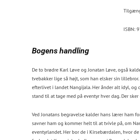
Tilgæng
ISBN: 
Bogens handling
De to brødre Karl Løve og Jonatan Løve, også kaldet
tvebakker lige så højt, som han elsker sin lillebro
efterlivet i landet Nangijala. Her ånder alt idyl, 
stand til at tage med på eventyr hver dag. Der ske
Ved Jonatans begravelse kalder hans lærer ham for 
savner ham og kommer helt til at tvivle på, om Nang
eventyrlandet. Her bor de i Kirsebærdalen, hvor de