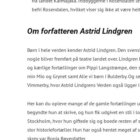
fra landet Karmajaka. Indbyggerne i Rosendalen 
befri Rosendalen, hvilket viser sig ikke at være helt
Om forfatteren Astrid Lindgren
Børn i hele verden kender Astrid Lindgren. Den svensk
nogle bliver fremført på teatre landet over. Lindg
og kærlige fortællinger om Pippi Langstrømpe, den st
min Mio og Grynet samt Alle vi børn i Bulderby. Og 
Vimmerby, hvor Astrid Lindgrens Verden også ligger i
Her kan du opleve mange af de gamle fortællinger ud
begyndte hun at skrive, og hun fik udgivet en stil i 
Stockholm, hvor hun giftede sig og boede resten af si
stor historiefortæller. Hun har også hentet meget af 
skrev var Ronja Røverdatter.