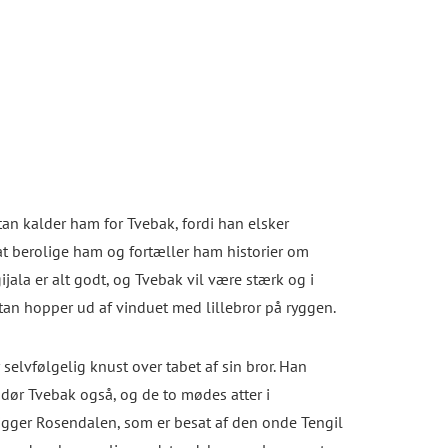
tan kalder ham for Tvebak, fordi han elsker
 at berolige ham og fortæller ham historier om
jala er alt godt, og Tvebak vil være stærk og i
atan hopper ud af vinduet med lillebror på ryggen.
elvfølgelig knust over tabet af sin bror. Han
 dør Tvebak også, og de to mødes atter i
ligger Rosendalen, som er besat af den onde Tengil