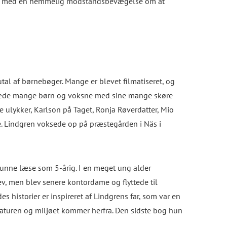
mper med en hemmelig modstandsbevægelse om at
utal af børnebøger. Mange er blevet filmatiseret, og
t glæde mange børn og voksne med sine mange skøre
 ulykker, Karlson på Taget, Ronja Røverdatter, Mio
e. Lindgren voksede op på præstegården i Näs i
kunne læse som 5-årig. I en meget ung alder
ev, men blev senere kontordame og flyttede til
 historier er inspireret af Lindgrens far, som var en
. Naturen og miljøet kommer herfra. Den sidste bog hun