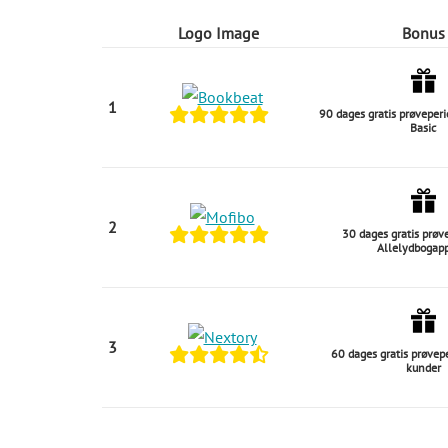
Logo Image
Bonus
1
90 dages gratis prøveper
Basic
2
30 dages gratis prøv
Allelydbogapp
3
60 dages gratis prøvep
kunder