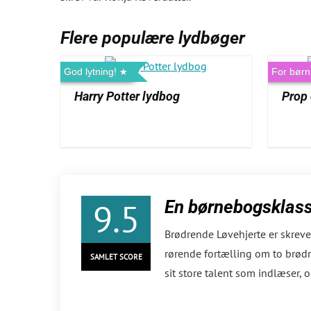
Flere populære lydbøger
God lytning!
For børn
Harry Potter lydbog
Prop 
9.5
En børnebogsklass
Brødrende Løvehjerte er skreve
rørende fortælling om to brødr
SAMLET SCORE
sit store talent som indlæser, 