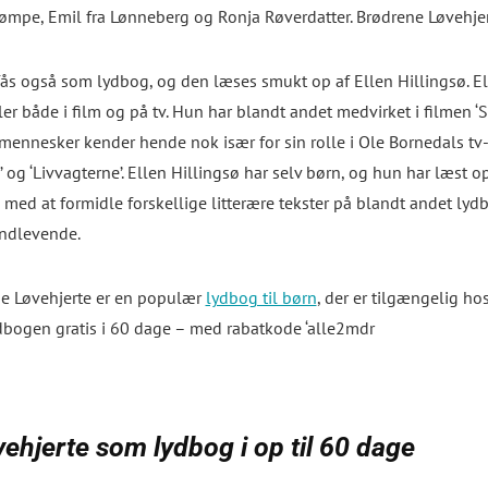
ømpe, Emil fra Lønneberg og Ronja Røverdatter. Brødrene Løvehjer
ås også som lydbog, og den læses smukt op af Ellen Hillingsø. El
ler både i film og på tv. Hun har blandt andet medvirket i filmen ‘Se
ennesker kender hende nok især for sin rolle i Ole Bornedals tv-ser
e’ og ‘Livvagterne’. Ellen Hillingsø har selv børn, og hun har læst
g med at formidle forskellige litterære tekster på blandt andet 
ndlevende.
e Løvehjerte er en populær
lydbog til børn
, der er tilgængelig ho
dbogen gratis i 60 dage – med rabatkode ‘alle2mdr
hjerte som lydbog i op til 60 dage