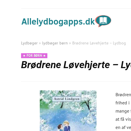
Lydbøger
»
lydbøger børn
»
Brødrene Løvehjerte – Lydbog
FOR BØRN
Brødrene Løvehjerte – L
Brødren
frihed i
mange f
at få vi
en af v