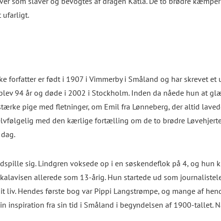
lever som slaver og bevogtes af dragen Katla. De to brødre kæ
 ufarligt.
e forfatter er født i 1907 i Vimmerby i Småland og har skrevet et 
ren blev 94 år og døde i 2002 i Stockholm. Inden da nåede hun a
ærke pige med fletninger, om Emil fra Lønneberg, der altid lavede
selvfølgelig med den kærlige fortælling om de to brødre Løvehjert
 dag.
spille sig. Lindgren voksede op i en søskendeflok på 4, og hun 
lokalavisen allerede som 13-årig. Hun startede ud som journalistel
t liv. Hendes første bog var Pippi Langstrømpe, og mange af hendes
sin inspiration fra sin tid i Småland i begyndelsen af 1900-tallet