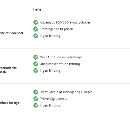
Info
Adgang til 900.000 e- og lydbøger
Fremragende til prisen
iode af BookBeat
Ingen binding
Over 1 million e- og lydbøger
Ubegrænset offline lytning
eperiode via
Ingen binding
s.dk
Bredt udvalg af lydbøger og e-bøger
Prisvenlig tjeneste
eriode for nye
Ingen binding