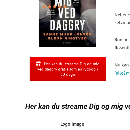
Det er e
selvmor
Romanen
Rosenth
Her kan du streame Dig og mig
Nu kan 
ved daggry gratis som en lydbog i
“alle2m
60 dage
Her kan du streame Dig og mig v
Logo Image