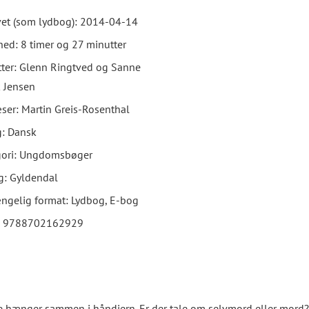
et (som lydbog):
2014-04-14
hed:
8 timer og 27 minutter
tter: Glenn Ringtved og Sanne
 Jensen
ser: Martin Greis-Rosenthal
: Dansk
gori: Ungdomsbøger
g: Gyldendal
ngelig format: Lydbog
, E-bog
:
9788702162929
e hænger sammen i håndjern. Er der tale om selvmord eller mord? 