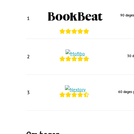
90 dages
1
2
30 d
3
60 dages g