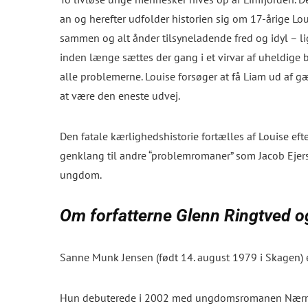
an og herefter udfolder historien sig om 17-årige Lou
sammen og alt ånder tilsyneladende fred og idyl – l
inden længe sættes der gang i et virvar af uheldige
alle problemerne. Louise forsøger at få Liam ud af 
at være den eneste udvej.
Den fatale kærlighedshistorie fortælles af Louise efte
genklang til andre “problemromaner” som Jacob Eje
ungdom.
Om forfatterne Glenn Ringtved 
Sanne Munk Jensen (født 14. august 1979 i Skagen) e
Hun debuterede i 2002 med ungdomsromanen
Nærm