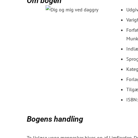
Om bogen
Udgiv
Varig
Forfa
Munk
Indlæ
Sprog
Kate
Forla
Tilgæ
ISBN
Bogens handling
To livløse unge mennesker hives op af Limfjorden. D