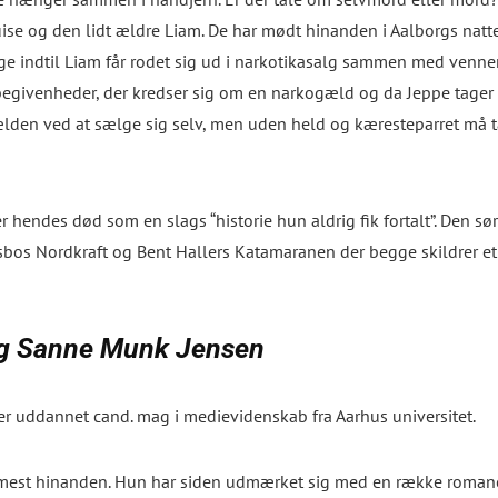
ise og den lidt ældre Liam. De har mødt hinanden i Aalborgs nattel
ige indtil Liam får rodet sig ud i narkotikasalg sammen med ven
 begivenheder, der kredser sig om en narkogæld og da Jeppe tager 
gælden ved at sælge sig selv, men uden held og kæresteparret må 
r hendes død som en slags “historie hun aldrig fik fortalt”.
Den sør
rsbos
Nordkraft
og Bent Hallers
Katamaranen
der begge skildrer et
og Sanne Munk Jensen
r uddannet cand. mag i medievidenskab fra Aarhus universitet.
est hinanden.
Hun har siden udmærket sig med en række romaner