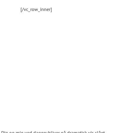
[/vc_row_inner]
Dig og mig ved daggry bliver på dramatisk vis slået