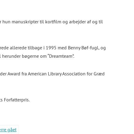
hun manuskripter til kortfilm og arbejder af og til
erede allerede tilbage i 1995 med
Benny Bøf-fugl, og
l
herunder bøgerne om “
Dreamteam
”.
der Award fra American Library Association for
Græd
 Forfatterpris.