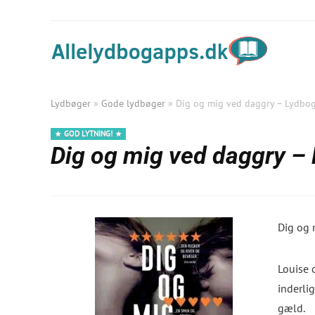
Lydbøger
»
Gode lydbøger
»
Dig og mig ved daggry – Lydbo
GOD LYTNING!
Dig og mig ved daggry –
Dig og 
Louise 
inderli
gæld.