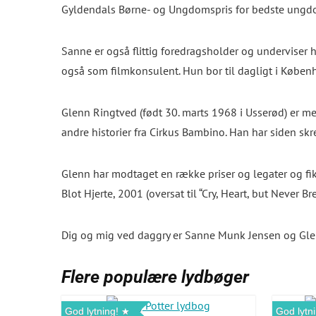
Gyldendals Børne- og Ungdomspris for bedste un
Sanne er også flittig foredragsholder og underviser 
også som filmkonsulent. Hun bor til dagligt i Københ
Glenn Ringtved (født 30. marts 1968 i Usserød) er m
andre historier fra Cirkus Bambino
. Han har siden sk
Glenn har modtaget en række priser og legater og fi
Blot Hjerte, 2001 (oversat til “Cry, Heart, but Never Bre
Dig og mig ved daggry
er Sanne Munk Jensen og Glen 
Flere populære lydbøger
God lytning!
God lytni