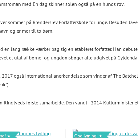
gdomsroman med
En dag skinner solen også på en hunds røv
.
hver sommer på Brønderslev Forfatterskole for unge. Desuden laver 
avn og er mor til to børn.
ed en lang række værker bag sig en etableret forfatter. Han debut
revet et utal af børne- og ungdomsbøger alle udgivet på Gyldenda
k 2017 også international anerkendelse som vinder af
The Batchel
ak”).
Ringtveds første samarbejde. Den vandt i 2014 Kulturministeriets
ng!
God lytning!