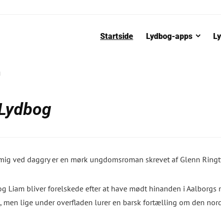
Startside
Lydbog-apps
Ly
g
 Lydbog
mig ved daggry
er en mørk ungdomsroman skrevet af Glenn Ringt
og Liam bliver forelskede efter at have mødt hinanden i Aalborgs 
g, men lige under overfladen lurer en barsk fortælling om den nor