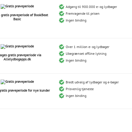
Adgang til 900.000 e- og lydbøger
Fremragende til prisen
 gratis prøveperiode af BookBeat
Basic
Ingen binding
Over 1 million e- og lydbøger
Ubegrænset offline lytning
ages gratis prøveperiode via
Allelydbogapps.dk
Ingen binding
Bredt udvalg af lydbøger og e-bøger
Prisvenlig tjeneste
ratis prøveperiode for nye kunder
Ingen binding